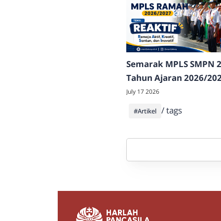
Semarak MPLS SMPN 2
Tahun Ajaran 2026/202
Sambut Peserta Didik 
July 17 2026
dengan Edukasi, Aksi,
/ tags
#Artikel
Unjuk Bakat