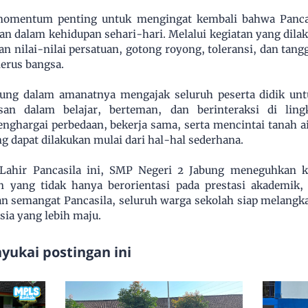
 momentum penting untuk mengingat kembali bahwa Pancas
man dalam kehidupan sehari-hari. Melalui kegiatan yang dila
 nilai-nilai persatuan, gotong royong, toleransi, dan tang
nerus bangsa.
ung dalam amanatnya mengajak seluruh peserta didik untu
asan dalam belajar, berteman, dan berinteraksi di li
ghargai perbedaan, bekerja sama, serta mencintai tanah a
g dapat dilakukan mulai dari hal-hal sederhana.
i Lahir Pancasila ini, SMP Negeri 2 Jabung meneguhkan 
 yang tidak hanya berorientasi pada prestasi akademik,
an semangat Pancasila, seluruh warga sekolah siap melangk
sia yang lebih maju.
ukai postingan ini