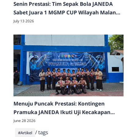
Senin Prestasi: Tim Sepak Bola JANEDA
Sabet Juara 1 MGMP CUP Wilayah Malang
Utara 2026
July 13 2026
Menuju Puncak Prestasi: Kontingen
Pramuka JANEDA Ikuti Uji Kecakapan
Pramuka Garuda Tahap III di SMP Negeri 3
June 28 2026
Kepanjen
/ tags
#Artikel