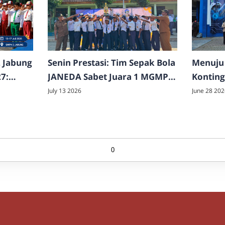
 Jabung
Senin Prestasi: Tim Sepak Bola
Menuju 
7:
JANEDA Sabet Juara 1 MGMP
Kontin
Baru
CUP Wilayah Malang Utara
Ikuti U
July 13 2026
June 28 202
 dan
2026
Garuda 
Negeri 
0