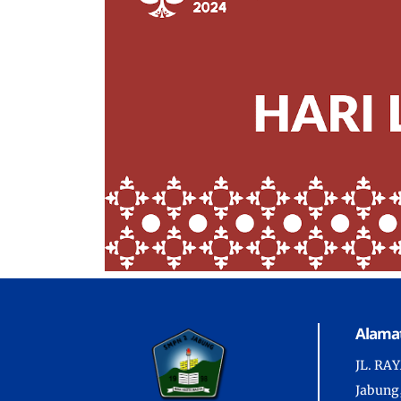
Alamat
JL. RA
Jabung,