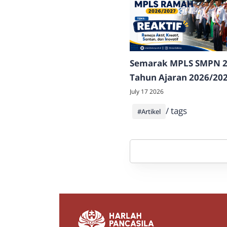
Semarak MPLS SMPN 2
Tahun Ajaran 2026/202
Sambut Peserta Didik 
July 17 2026
dengan Edukasi, Aksi,
/ tags
#Artikel
Unjuk Bakat