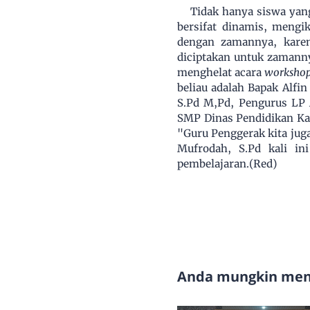
Tidak hanya siswa yang
bersifat dinamis, mengi
dengan zamannya, kare
diciptakan untuk zamanny
menghelat acara
worksho
beliau adalah Bapak Alf
S.Pd M,Pd, Pengurus LP 
SMP Dinas Pendidikan Kab
"Guru Penggerak kita ju
Mufrodah, S.Pd kali i
pembelajaran.(Red)
Anda mungkin meny