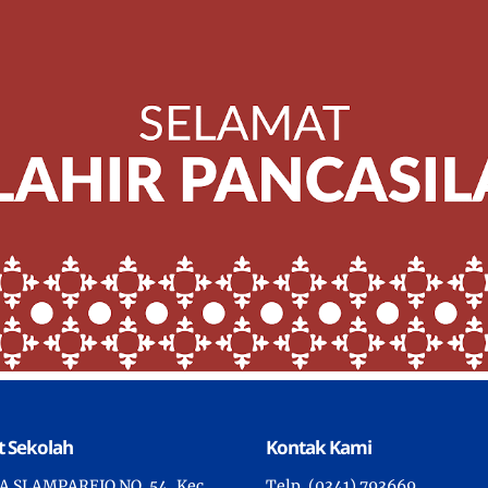
 Sekolah
Kontak Kami
YA SLAMPAREJO NO. 54, Kec.
Telp. (0341) 793669