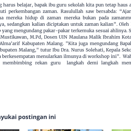
 harus belajar, bapak ibu guru sekolah kita pun tetap haus 
kuti perkembangan zaman. Rasulullah saw bersabda: “Aja
na mereka hidup di zaman mereka bukan pada zamanm
a, sedangkan kalian diciptakan untuk zaman kalian”. Oleh k
p
yang mengundang pakar-pakar terkemuka sesuai ahlinya. Seb
in Mustikawan, M.Pd, Dosen UIN Maulana Malik Ibrahim Kot
Alma'arif Kabupaten Malang. "Kita juga mengundang Bapa
upaten Malang," tutur Ibu Dra. Nurus Solehati, Kepala Sek
ga berkesempatan menularkan ilmunya di workshop ini". Wa
ni membimbing rekan guru langkah demi langkah memb
ukai postingan ini