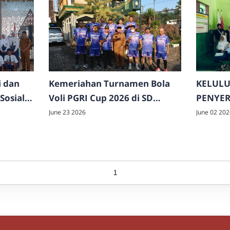
 dan
Kemeriahan Turnamen Bola
KELUL
Sosial
Voli PGRI Cup 2026 di SD
PENYER
a Husnul
Negeri 1 Kemantren 🏐
2025/2
June 23 2026
June 02 202
p Indah
2027
1