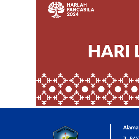
Alamat
JL. RA