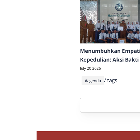
Menumbuhkan Empati
Kepedulian: Aksi Bakti 
JANEDA di Griya Lansi
July 20 2026
Khatimah Jadi Penutu
/ tags
#agenda
Rangkaian MPLS 2026/