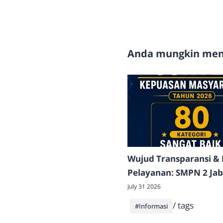
Anda mungkin meny
Wujud Transparansi &
Pelayanan: SMPN 2 Ja
Raih Predikat "SANGA
July 31 2026
pada Survei Kepuasan
/ tags
#Informasi
Masyarakat Tahun 202