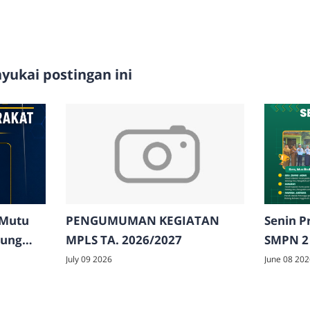
ukai postingan ini
 Mutu
PENGUMUMAN KEGIATAN
Senin Pr
bung
MPLS TA. 2026/2027
SMPN 2
T BAIK"
Medali,
July 09 2026
June 08 202
dan Ol
6