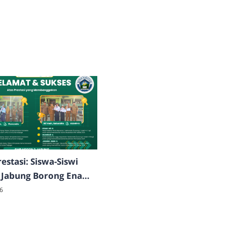
estasi: Siswa-Siswi
 Jabung Borong Enam
 dari Bidang Akademik
6
ahraga